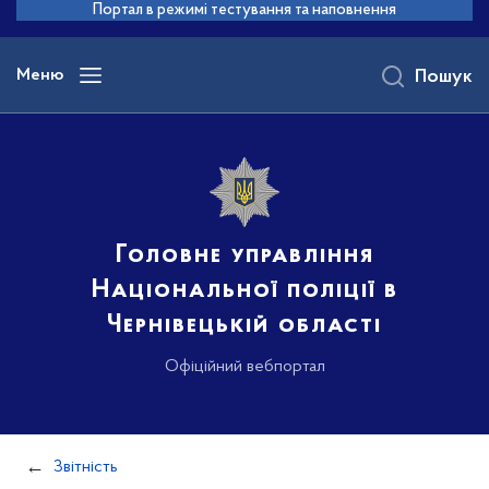
до
Портал в режимі тестування та наповнення
основного
вмісту
Меню
Пошук
Головне управління
Національної поліції в
Чернівецькій області
Офіційний вебпортал
Звітність