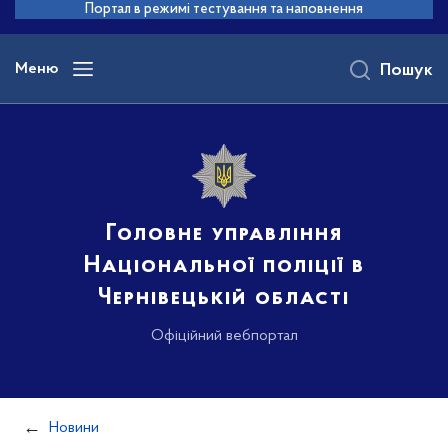
до
Портал в режимі тестування та наповнення
основного
вмісту
Меню
Пошук
Головне управління
Національної поліції в
Чернівецькій області
Офіційний вебпортал
Новини