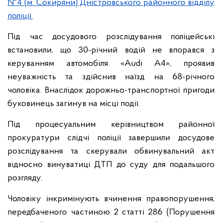
№4 (м. Сокиряни) Дністровського районного відділу
поліції.
Під час досудового розслідування поліцейські
встановили, що 30-річний водій не впорався з
керуванням автомобіля «Audi A4», проявив
неуважність та здійснив наїзд на 68-річного
чоловіка. Внаслідок дорожньо-транспортної пригоди
буковинець загинув на місці події.
Під процесуальним керівництвом районної
прокуратури слідчі поліції завершили досудове
розслідування та скерували обвинувальний акт
відносно винуватиці ДТП до суду для подальшого
розгляду.
Чоловіку інкримінують вчинення правопорушення,
передбаченого частиною 2 статті 286 (Порушення