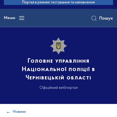
до
Портал в режимі тестування та наповнення
основного
вмісту
Меню
Пошук
Головне управління
Національної поліції в
Чернівецькій області
Офіційний вебпортал
Новини