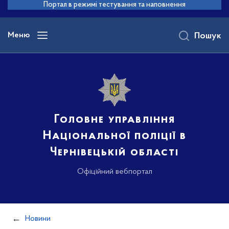
до
Портал в режимі тестування та наповнення
основного
вмісту
Меню
Пошук
Головне управління
Національної поліції в
Чернівецькій області
Офіційний вебпортал
Новини