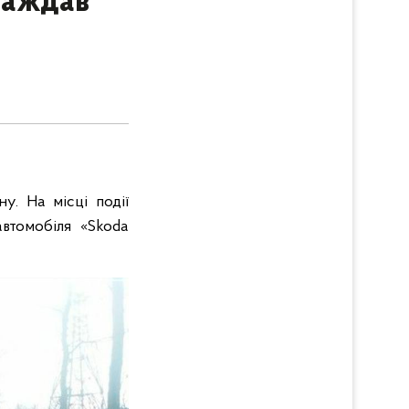
раждав
у. На місці події
автомобіля «Skoda