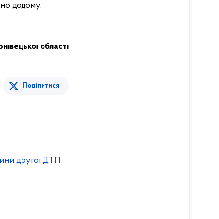
ено додому.
ернівецької області
Поділитися
вини другої ДТП