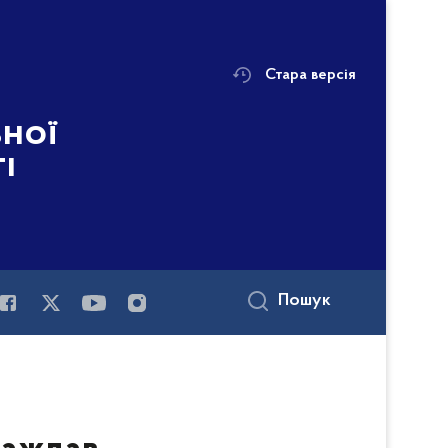
Стара версія
ьної
і
Пошук