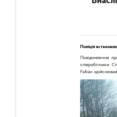
Внасл
Поліція встановл
Повідомлення про
співробітники Ст
Fabia» здійснював