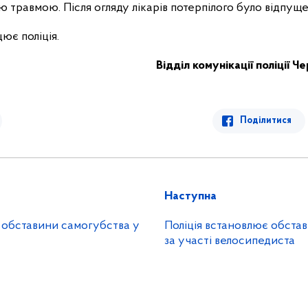
 травмою. Після огляду лікарів потерпілого було відпущ
ює поліція.
Відділ комунікації поліції Ч
Поділитися
Наступна
є обставини самогубства у
Поліція встановлює обста
за участі велосипедиста