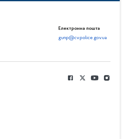
Електронна пошта
gunp@cv.police.gov.ua