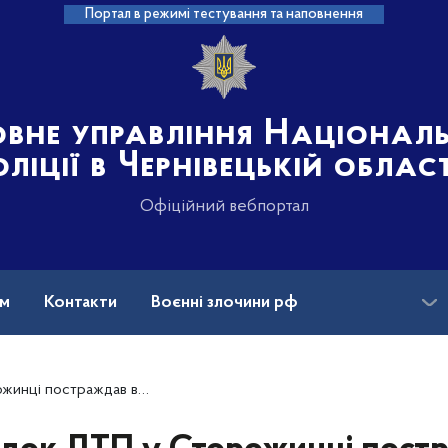
Портал в режимі тестування та наповнення
овне управління Націонал
оліції в Чернівецькій област
Офіційний вебпортал
ам
Контакти
Воєнні злочини рф
ансії
аждав велосипедист (ОНОВЛЕНО)