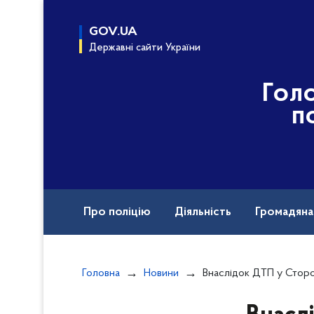
до
основного
GOV.UA
вмісту
Державні сайти України
Гол
п
Про поліцію
Діяльність
Громадян
Назавжди в строю
Документи
Вак
Головна
Новини
Внаслідок ДТП у Сторожинці постр