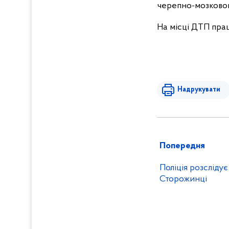
черепно-мозковою
На місці ДТП прац
Надрукувати
Попередня
Поліція розсліду
Сторожинці