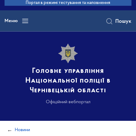
до
Портал в режимі тестування та наповнення
основного
вмісту
Меню
Пошук
Головне управління
Національної поліції в
Чернівецькій області
Офіційний вебпортал
Новини