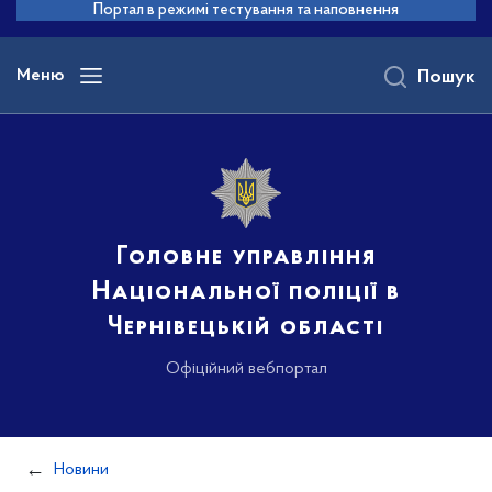
до
Портал в режимі тестування та наповнення
основного
вмісту
Меню
Пошук
Головне управління
Національної поліції в
Чернівецькій області
Офіційний вебпортал
Новини