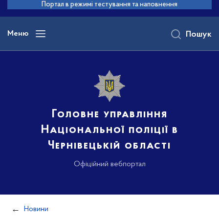
до
Портал в режимі тестування та наповнення
основного
вмісту
Меню
Пошук
Головне управління
Національної поліції в
Чернівецькій області
Офіційний вебпортал
Новини