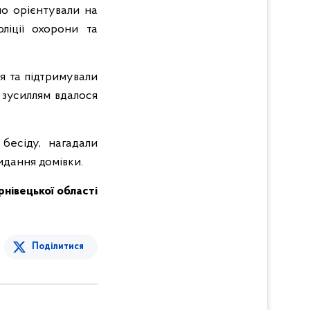
но орієнтували на
ліції охорони та
я та підтримували
м зусиллям вдалося
бесіду, нагадали
идання домівки.
ернівецької області
Поділитися