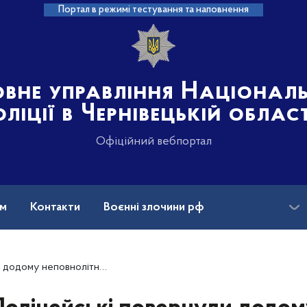
Портал в режимі тестування та наповнення
овне управління Націонал
оліції в Чернівецькій област
Офіційний вебпортал
ам
Контакти
Воєнні злочини рф
ансії
неповнолітнього чернівчанина