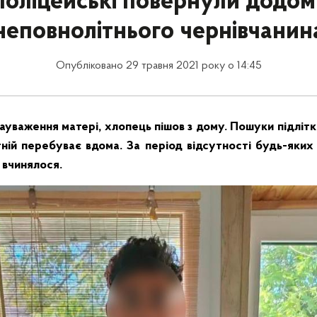
Поліцейські повернули додом
неповнолітнього чернівчанин
Опубліковано 29 травня 2021 року о 14:45
ауваження матері, хлопець пішов з дому. Пошуки підлітка
тній перебуває вдома. За період відсутності будь-яких
 вчинялося.