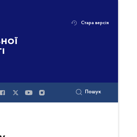
Стара версія
ьної
і
Пошук