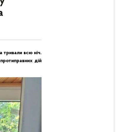
у
а
 тривали всю ніч.
 протиправних дій