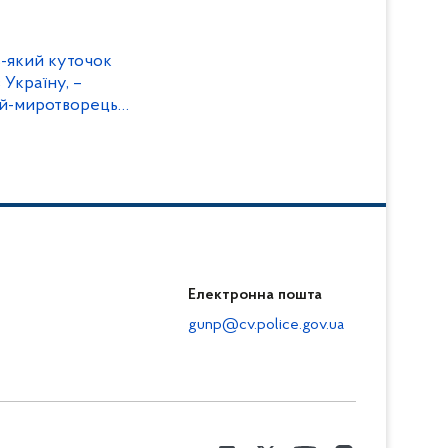
-який куточок
 Україну, –
ий-миротворець
Електронна пошта
gunp@cv.police.gov.ua