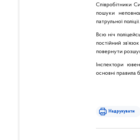
Співробітники Си
пошуки неповнол
патрульної поліції.
Всю ніч поліцейс
постійний зв’язок
повернути розшу
Інспектори ювен
основні правила б
Надрукувати