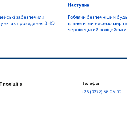
Наступна
цейські забезпечили
Роблячи безпечнішим будь
пунктах проведення ЗНО
планети, ми несемо мир і в
чернівецький поліцейськ
Михайло Доголіч
поліції в
Телефон
+38 (0372) 55-26-02