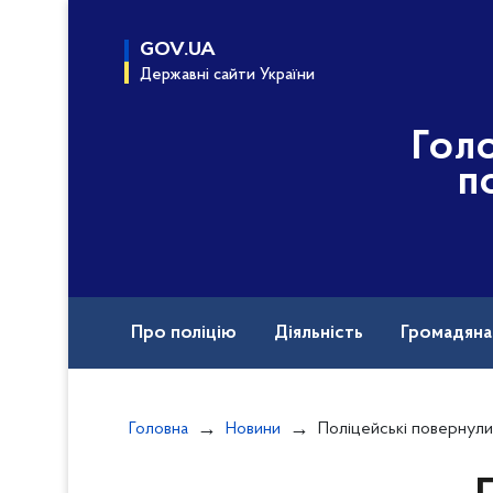
до
основного
GOV.UA
вмісту
Державні сайти України
Гол
п
Про поліцію
Діяльність
Громадян
Назавжди в строю
Документи
Вак
Головна
Новини
Поліцейські повернули додому 