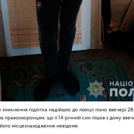
зникнення підлітка надійшло до поліції пізно ввечері 2
ла правоохоронцям, що її 14-річний син пішов з дому ввече
 його місцезнаходження невідоме.