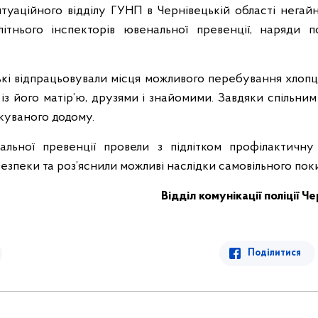
туаційного відділу ГУНП в Чернівецькій області негай
ітнього інспекторів ювенальної превенції, наряди по
ькі відпрацьовували місця можливого перебування хлопц
 із його матір’ю, друзями і знайомими. Завдяки спільни
куваного додому.
альної превенції провели з підлітком профілактичну 
езпеки та роз’яснили можливі наслідки самовільного пок
Відділ комунікації поліції Ч
Поділитися