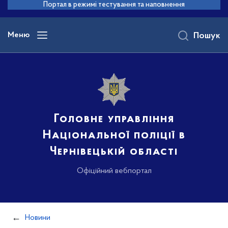
до
Портал в режимі тестування та наповнення
основного
вмісту
Меню
Пошук
Головне управління
Національної поліції в
Чернівецькій області
Офіційний вебпортал
Новини