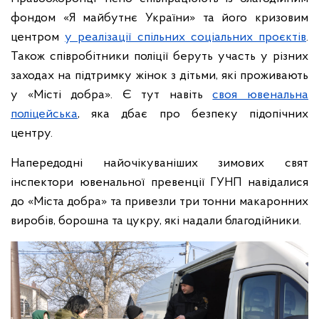
фондом «Я майбутнє України» та його кризовим
центром
у реалізації спільних соціальних проєктів
.
Також співробітники поліції беруть участь у різних
заходах на підтримку жінок з дітьми, які проживають
у «Місті добра». Є тут навіть
своя ювенальна
поліцейська
, яка дбає про безпеку підопічних
центру.
Напередодні найочікуваніших зимових свят
інспектори ювенальної превенції ГУНП навідалися
до «Міста добра» та привезли три тонни макаронних
виробів, борошна та цукру, які надали благодійники.